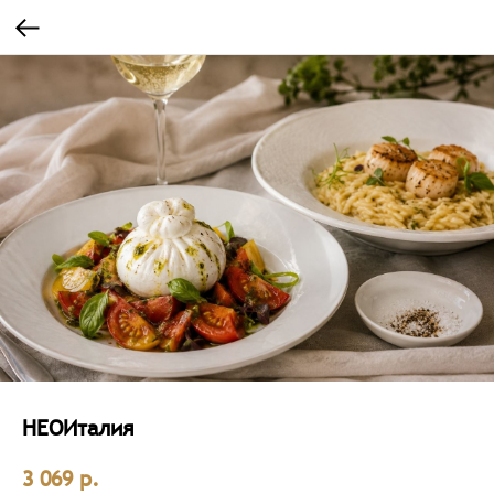
НЕОИталия
р.
3 069