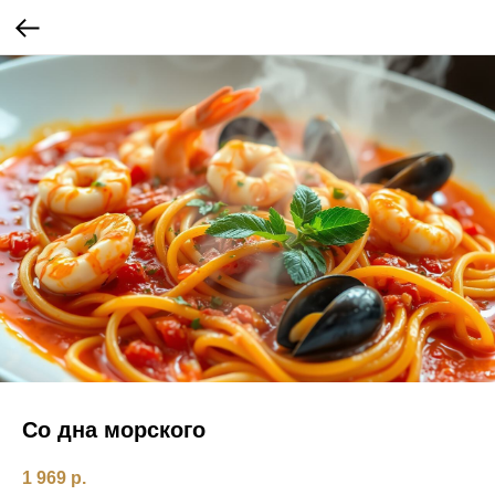
Со дна морского
1 969
р.