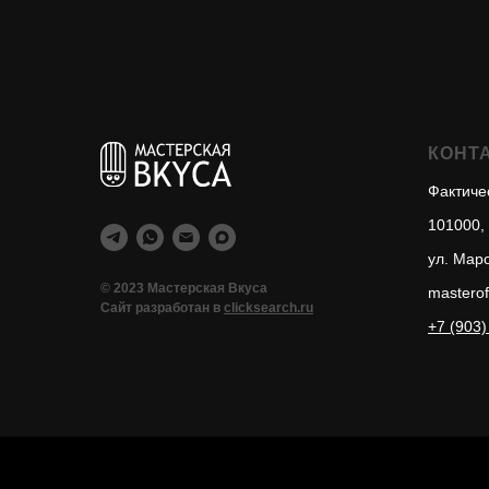
КОНТ
Фактиче
101000, 
ул. Маро
© 2023 Мастерская Вкуса
masterof
Сайт разработан в
clicksearch.ru
+7 (903)