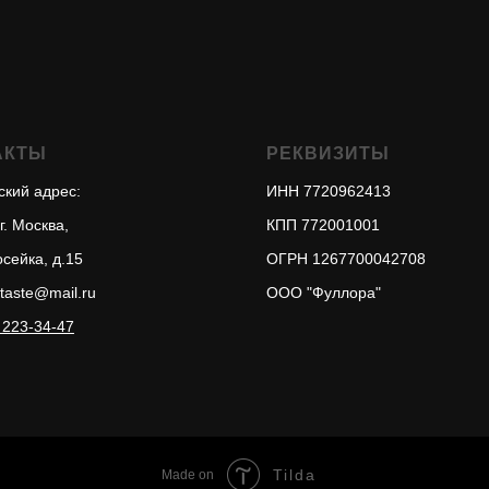
АКТЫ
РЕКВИЗИТЫ
ский адрес:
ИНН
7720962413
г. Москва,
КПП
772001001
сейка, д.15
ОГРН
1267700042708
taste@mail.ru
ООО "Фуллора"
 223-34-47
Tilda
Made on