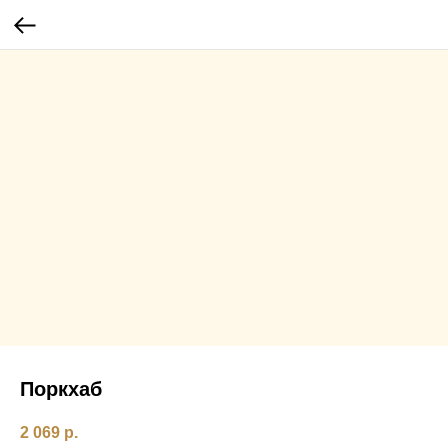
Поркхаб
2 069
р.