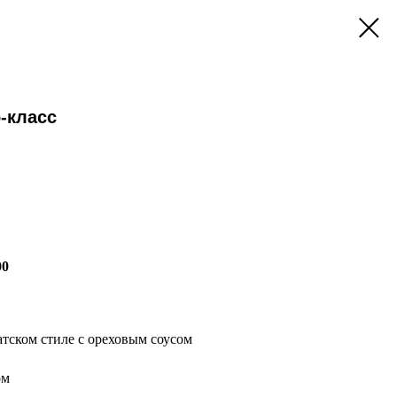
-класс
00
атском стиле с ореховым соусом
ом