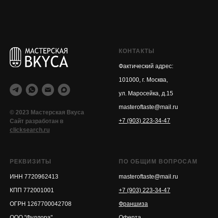
КОНТАКТЫ
Фактический адрес:
101000, г. Москва,
ул. Маросейка, д.15
masteroftaste@mail.ru
© 2023 Мастерская Вкуса
+7 (903) 223-34-47
Сайт разработан в
clicksearch.ru
РЕКВИЗИТЫ
ПО ОБЩИМ ВОПРОСАМ
ИНН
7720962413
masteroftaste@mail.ru
КПП
772001001
+7 (903) 223-34-47
ОГРН
1267700042708
Франшиза
ООО "Фуллора"
Оферта